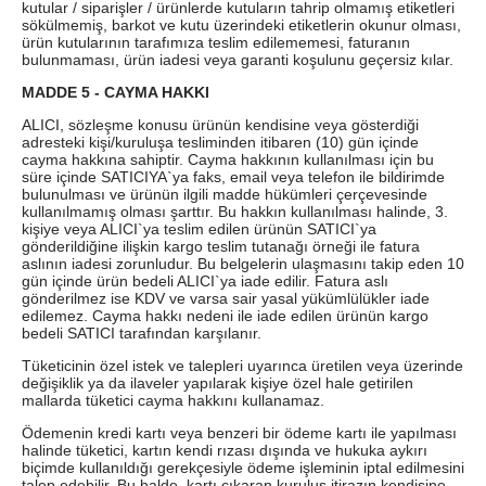
kutular / siparişler / ürünlerde kutuların tahrip olmamış etiketleri
sökülmemiş, barkot ve kutu üzerindeki etiketlerin okunur olması,
ürün kutularının tarafımıza teslim edilememesi, faturanın
bulunmaması, ürün iadesi veya garanti koşulunu geçersiz kılar.
MADDE 5 - CAYMA HAKKI
ALICI, sözleşme konusu ürünün kendisine veya gösterdiği
adresteki kişi/kuruluşa tesliminden itibaren (10) gün içinde
cayma hakkına sahiptir. Cayma hakkının kullanılması için bu
süre içinde SATICIYA`ya faks, email veya telefon ile bildirimde
bulunulması ve ürünün ilgili madde hükümleri çerçevesinde
kullanılmamış olması şarttır. Bu hakkın kullanılması halinde, 3.
kişiye veya ALICI`ya teslim edilen ürünün SATICI`ya
gönderildiğine ilişkin kargo teslim tutanağı örneği ile fatura
aslının iadesi zorunludur. Bu belgelerin ulaşmasını takip eden 10
gün içinde ürün bedeli ALICI`ya iade edilir. Fatura aslı
gönderilmez ise KDV ve varsa sair yasal yükümlülükler iade
edilemez. Cayma hakkı nedeni ile iade edilen ürünün kargo
bedeli SATICI tarafından karşılanır.
Tüketicinin özel istek ve talepleri uyarınca üretilen veya üzerinde
değişiklik ya da ilaveler yapılarak kişiye özel hale getirilen
mallarda tüketici cayma hakkını kullanamaz.
Ödemenin kredi kartı veya benzeri bir ödeme kartı ile yapılması
halinde tüketici, kartın kendi rızası dışında ve hukuka aykırı
biçimde kullanıldığı gerekçesiyle ödeme işleminin iptal edilmesini
talep edebilir. Bu halde, kartı çıkaran kuruluş itirazın kendisine