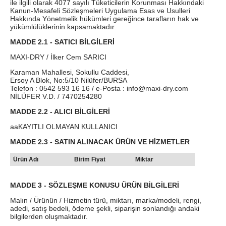
ile ilgili olarak 4077 sayılı Tüketicilerin Korunması Hakkındaki
Kanun-Mesafeli Sözleşmeleri Uygulama Esas ve Usulleri
Hakkında Yönetmelik hükümleri gereğince tarafların hak ve
yükümlülüklerinin kapsamaktadır.
MADDE 2.1 - SATICI BİLGİLERİ
MAXI-DRY / İlker Cem SARICI
Karaman Mahallesi, Sokullu Caddesi,
Ersoy A Blok, No:5/10 Nilüfer/BURSA
Telefon : 0542 593 16 16 / e-Posta : info@maxi-dry.com
NİLÜFER V.D. / 7470254280
MADDE 2.2 - ALICI BİLGİLERİ
aaKAYITLI OLMAYAN KULLANICI
MADDE 2.3 - SATIN ALINACAK ÜRÜN VE HİZMETLER
Ürün Adı
Birim Fiyat
Miktar
MADDE 3 - SÖZLEŞME KONUSU ÜRÜN BİLGİLERİ
Malın / Ürünün / Hizmetin türü, miktarı, marka/modeli, rengi,
adedi, satış bedeli, ödeme şekli, siparişin sonlandığı andaki
bilgilerden oluşmaktadır.