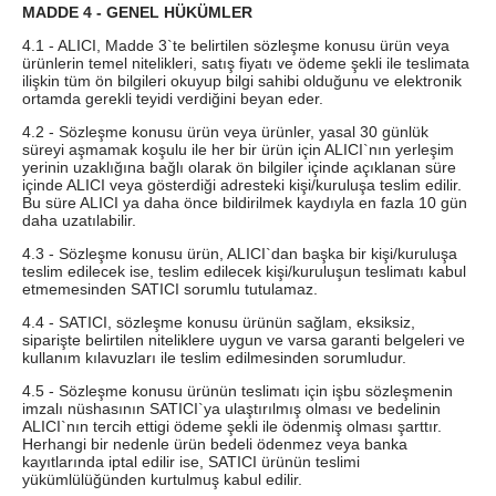
MADDE 4 - GENEL HÜKÜMLER
4.1 - ALICI, Madde 3`te belirtilen sözleşme konusu ürün veya
ürünlerin temel nitelikleri, satış fiyatı ve ödeme şekli ile teslimata
ilişkin tüm ön bilgileri okuyup bilgi sahibi olduğunu ve elektronik
ortamda gerekli teyidi verdiğini beyan eder.
4.2 - Sözleşme konusu ürün veya ürünler, yasal 30 günlük
süreyi aşmamak koşulu ile her bir ürün için ALICI`nın yerleşim
yerinin uzaklığına bağlı olarak ön bilgiler içinde açıklanan süre
içinde ALICI veya gösterdiği adresteki kişi/kuruluşa teslim edilir.
Bu süre ALICI ya daha önce bildirilmek kaydıyla en fazla 10 gün
daha uzatılabilir.
4.3 - Sözleşme konusu ürün, ALICI`dan başka bir kişi/kuruluşa
teslim edilecek ise, teslim edilecek kişi/kuruluşun teslimatı kabul
etmemesinden SATICI sorumlu tutulamaz.
4.4 - SATICI, sözleşme konusu ürünün sağlam, eksiksiz,
siparişte belirtilen niteliklere uygun ve varsa garanti belgeleri ve
kullanım kılavuzları ile teslim edilmesinden sorumludur.
4.5 - Sözleşme konusu ürünün teslimatı için işbu sözleşmenin
imzalı nüshasının SATICI`ya ulaştırılmış olması ve bedelinin
ALICI`nın tercih ettigi ödeme şekli ile ödenmiş olması şarttır.
Herhangi bir nedenle ürün bedeli ödenmez veya banka
kayıtlarında iptal edilir ise, SATICI ürünün teslimi
yükümlülüğünden kurtulmuş kabul edilir.