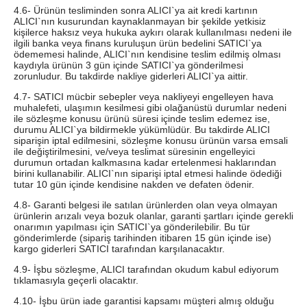
4.6- Ürünün tesliminden sonra ALICI`ya ait kredi kartının
ALICI`nın kusurundan kaynaklanmayan bir şekilde yetkisiz
kişilerce haksız veya hukuka aykırı olarak kullanılması nedeni ile
ilgili banka veya finans kuruluşun ürün bedelini SATICI`ya
ödememesi halinde, ALICI`nın kendisine teslim edilmiş olması
kaydıyla ürünün 3 gün içinde SATICI`ya gönderilmesi
zorunludur. Bu takdirde nakliye giderleri ALICI`ya aittir.
4.7- SATICI mücbir sebepler veya nakliyeyi engelleyen hava
muhalefeti, ulaşımın kesilmesi gibi olağanüstü durumlar nedeni
ile sözleşme konusu ürünü süresi içinde teslim edemez ise,
durumu ALICI`ya bildirmekle yükümlüdür. Bu takdirde ALICI
siparişin iptal edilmesini, sözleşme konusu ürünün varsa emsali
ile değiştirilmesini, ve/veya teslimat süresinin engelleyici
durumun ortadan kalkmasına kadar ertelenmesi haklarından
birini kullanabilir. ALICI`nın siparişi iptal etmesi halinde ödediği
tutar 10 gün içinde kendisine nakden ve defaten ödenir.
4.8- Garanti belgesi ile satılan ürünlerden olan veya olmayan
ürünlerin arızalı veya bozuk olanlar, garanti şartları içinde gerekli
onarımın yapılması için SATICI`ya gönderilebilir. Bu tür
gönderimlerde (sipariş tarihinden itibaren 15 gün içinde ise)
kargo giderleri SATICI tarafından karşılanacaktır.
4.9- İşbu sözleşme, ALICI tarafından okudum kabul ediyorum
tıklamasıyla geçerli olacaktır.
4.10- İşbu ürün iade garantisi kapsamı müşteri almış olduğu