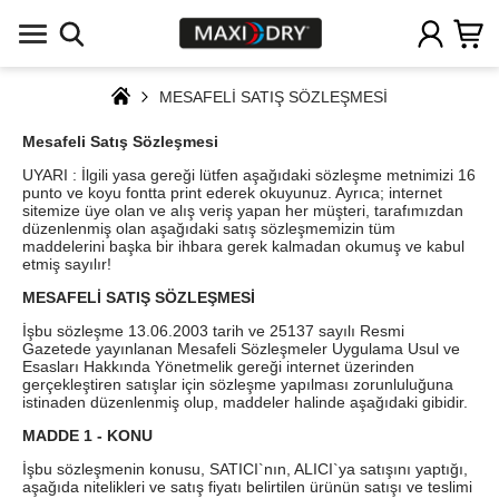
MESAFELİ SATIŞ SÖZLEŞMESİ
Mesafeli Satış Sözleşmesi
UYARI : İlgili yasa gereği lütfen aşağıdaki sözleşme metnimizi 16
punto ve koyu fontta print ederek okuyunuz. Ayrıca; internet
sitemize üye olan ve alış veriş yapan her müşteri, tarafımızdan
düzenlenmiş olan aşağıdaki satış sözleşmemizin tüm
maddelerini başka bir ihbara gerek kalmadan okumuş ve kabul
etmiş sayılır!
MESAFELİ SATIŞ SÖZLEŞMESİ
İşbu sözleşme 13.06.2003 tarih ve 25137 sayılı Resmi
Gazetede yayınlanan Mesafeli Sözleşmeler Uygulama Usul ve
Esasları Hakkında Yönetmelik gereği internet üzerinden
gerçekleştiren satışlar için sözleşme yapılması zorunluluğuna
istinaden düzenlenmiş olup, maddeler halinde aşağıdaki gibidir.
MADDE 1 - KONU
İşbu sözleşmenin konusu, SATICI`nın, ALICI`ya satışını yaptığı,
aşağıda nitelikleri ve satış fiyatı belirtilen ürünün satışı ve teslimi