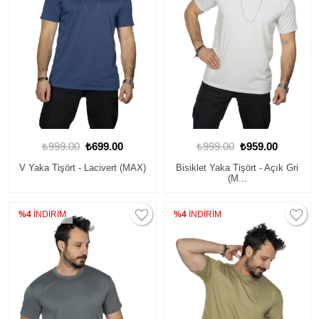
₺999.00
₺699.00
₺999.00
₺959.00
V Yaka Tişört - Lacivert (MAX)
Bisiklet Yaka Tişört - Açık Gri
(M...
%4
İNDİRİM
%4
İNDİRİM