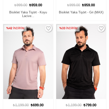
₺999.00
₺959.00
₺999.00
₺959.00
Bisiklet Yaka Tişört - Koyu
Bisiklet Yaka Tişört - Gri (MAX)
Lacive...
%42
İNDİRİM
%33
İNDİRİM
₺1,199.00
₺699.00
₺1,199.00
₺799.00