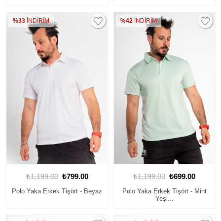
%33
İNDİRİM
%42
İNDİRİM
₺1,199.00
₺799.00
₺1,199.00
₺699.00
Polo Yaka Erkek Tişört - Beyaz
Polo Yaka Erkek Tişört - Mint
Yeşi...