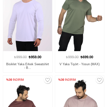
₺999.00
₺959.00
₺999.00
₺699.00
Bisiklet Yaka Erkek Sweatshirt
V Yaka Tişört - Yosun (MAX)
- B...
%30
İNDİRİM
%30
İNDİRİM