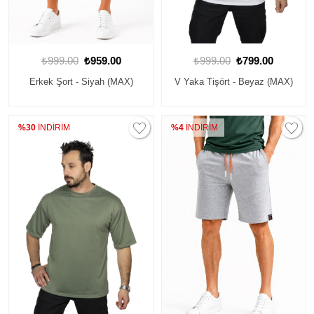
₺999.00
₺959.00
₺999.00
₺799.00
Erkek Şort - Siyah (MAX)
V Yaka Tişört - Beyaz (MAX)
%30
İNDİRİM
%4
İNDİRİM