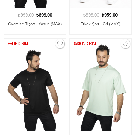
₺999.00
₺699.00
₺999.00
₺959.00
Oversize Tişört - Yosun (MAX)
Erkek Şort - Gri (MAX)
%4
İNDİRİM
%30
İNDİRİM