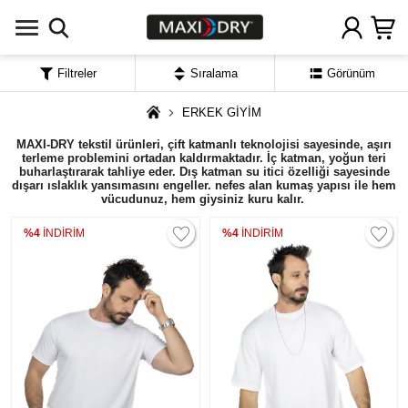
Filtreler
Sıralama
Görünüm
ERKEK GİYİM
MAXI-DRY tekstil ürünleri, çift katmanlı teknolojisi sayesinde, aşırı
terleme problemini ortadan kaldırmaktadır. İç katman, yoğun teri
buharlaştırarak
tahliye eder. Dış katman su itici özelliği sayesinde
dışarı ıslaklık yansımasını engeller. nefes alan kumaş yapısı ile hem
vücudunuz, hem giysiniz kuru kalır.
%4
İNDİRİM
%4
İNDİRİM