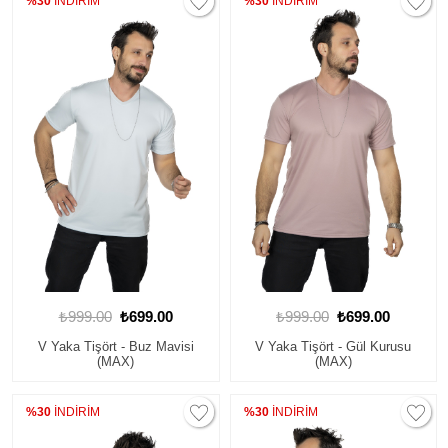
%30
İNDİRİM
%30
İNDİRİM
₺999.00
₺699.00
₺999.00
₺699.00
V Yaka Tişört - Buz Mavisi
V Yaka Tişört - Gül Kurusu
(MAX)
(MAX)
%30
İNDİRİM
%30
İNDİRİM