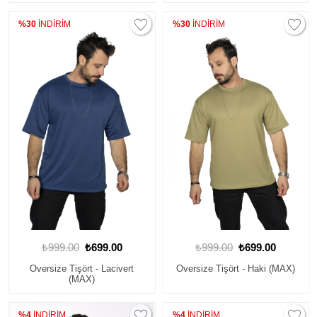
%30
İNDİRİM
%30
İNDİRİM
₺999.00
₺699.00
₺999.00
₺699.00
Oversize Tişört - Lacivert
Oversize Tişört - Haki (MAX)
(MAX)
%4
İNDİRİM
%4
İNDİRİM