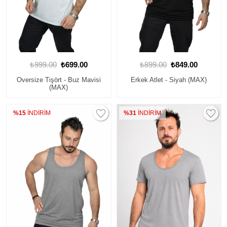
₺999.00
₺699.00
₺899.00
₺849.00
Oversize Tişört - Buz Mavisi
Erkek Atlet - Siyah (MAX)
(MAX)
%15
İNDİRİM
%31
İNDİRİM