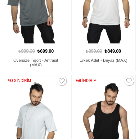
₺999.00
₺699.00
₺899.00
₺849.00
Oversize Tişört - Antrasit
Erkek Atlet - Beyaz (MAX)
(MAX)
%30
İNDİRİM
%6
İNDİRİM