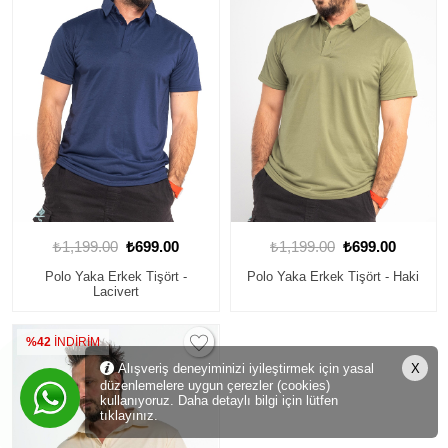
₺1,199.00
₺699.00
₺1,199.00
₺699.00
Polo Yaka Erkek Tişört -
Polo Yaka Erkek Tişört - Haki
Lacivert
%42
İNDİRİM
Alışveriş deneyiminizi iyileştirmek için yasal
X
düzenlemelere uygun çerezler (cookies)
kullanıyoruz. Daha detaylı bilgi için lütfen
tıklayınız.