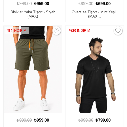
₺999.00
₺959.00
₺999.00
₺699.00
Bisiklet Yaka Tişört - Siyah
Oversize Tişört - Mint Yeşili
(MAX)
(MAX...
%4
İNDİRİM
%20
İNDİRİM
₺999.00
₺959.00
₺999.00
₺799.00