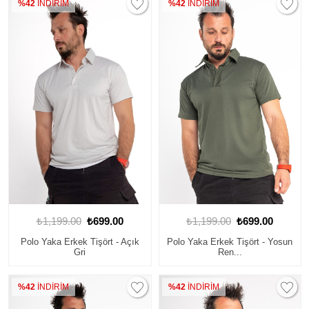
%42
İNDİRİM
%42
İNDİRİM
₺1,199.00
₺699.00
₺1,199.00
₺699.00
Polo Yaka Erkek Tişört - Açık
Polo Yaka Erkek Tişört - Yosun
Gri
Ren...
%42
İNDİRİM
%42
İNDİRİM