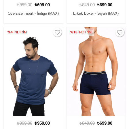
₺999.00
₺699.00
₺849.00
₺699.00
Oversize Tişört - İndigo (MAX)
Erkek Boxer - Siyah (MAX)
%4
İNDİRİM
%18
İNDİRİM
₺999.00
₺959.00
₺849.00
₺699.00