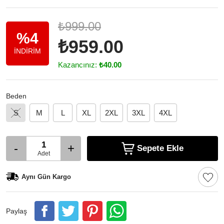
₺999.00
%4
₺959.00
İNDİRİM
Kazancınız:
₺40.00
Beden
S
M
L
XL
2XL
3XL
4XL
-
+
Sepete Ekle
Adet
Aynı Gün Kargo
Paylaş