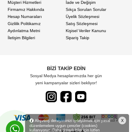
Müşteri Hizmetleri
İade ve Değişim
Firmamız Hakkında
Sıkça Sorulan Sorular
Hesap Numaraları
Üyelik Sözleşmesi
Gizlilik Politikamız
Satış Sözleşmesi
Aydınlatma Metni
Kişisel Veriler Kanunu
İletişim Bilgileri
Sipariş Takip
BİZİ TAKİP EDİN
Sosyal Medya hesaplarımızda her gün
yeni kampanyalar sizleri bekliyor!
Alışveriş deneyiminizi iyileştirmek için yasal
X
düzenlemelere uygun çerezler (cookies)
kullanıyoruz. Daha detaylı bilgi için lütfen
© 2026
ETicaretSoft