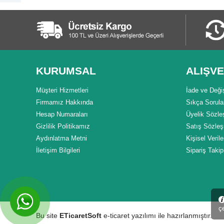
KURUMSAL
ALIŞVE
Müşteri Hizmetleri
İade ve Deği
Firmamız Hakkında
Sıkça Sorula
Hesap Numaraları
Üyelik Sözl
Gizlilik Politikamız
Satış Sözle
Aydınlatma Metni
Kişisel Veril
İletişim Bilgileri
Sipariş Takip
çe
Bu site
ETicaretSoft
e-ticaret yazılımı ile hazırlanmıştır.