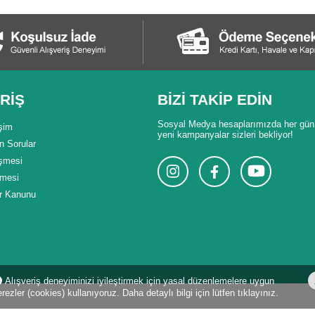
RİŞ
BİZİ TAKİP EDİN
Sosyal Medya hesaplarımızda her gün
şim
yeni kampanyalar sizleri bekliyor!
n Sorular
eşmesi
şmesi
er Kanunu
Alışveriş deneyiminizi iyileştirmek için yasal düzenlemelere uygun
rezler (cookies) kullanıyoruz. Daha detaylı bilgi için lütfen tıklayınız.